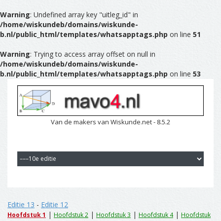
Warning
: Undefined array key "uitleg_id" in
/home/wiskundeb/domains/wiskunde-
b.nl/public_html/templates/whatsapptags.php
on line
51
Warning
: Trying to access array offset on null in
/home/wiskundeb/domains/wiskunde-
b.nl/public_html/templates/whatsapptags.php
on line
53
Van de makers van Wiskunde.net - 8.5.2
Editie 13
-
Editie 12
|
|
|
|
Hoofdstuk 1
Hoofdstuk 2
Hoofdstuk 3
Hoofdstuk 4
Hoofdstuk