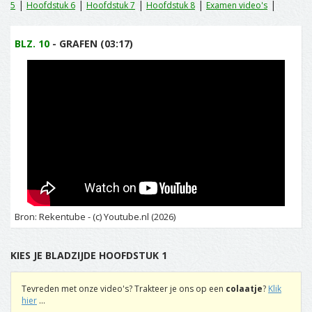
|
|
|
|
|
5
Hoofdstuk 6
Hoofdstuk 7
Hoofdstuk 8
Examen video's
BLZ. 10
- GRAFEN (03:17)
Bron: Rekentube - (c) Youtube.nl (2026)
KIES JE BLADZIJDE HOOFDSTUK 1
Tevreden met onze video's? Trakteer je ons op een
colaatje
?
Klik
hier
...