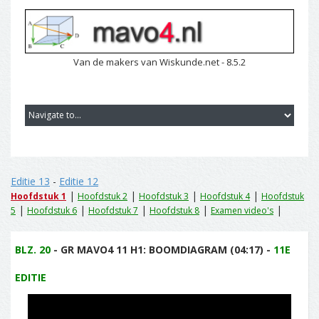
Van de makers van Wiskunde.net - 8.5.2
Editie 13
-
Editie 12
|
|
|
|
Hoofdstuk 1
Hoofdstuk 2
Hoofdstuk 3
Hoofdstuk 4
Hoofdstuk
|
|
|
|
|
5
Hoofdstuk 6
Hoofdstuk 7
Hoofdstuk 8
Examen video's
BLZ. 20
- GR MAVO4 11 H1: BOOMDIAGRAM (04:17) -
11E
EDITIE