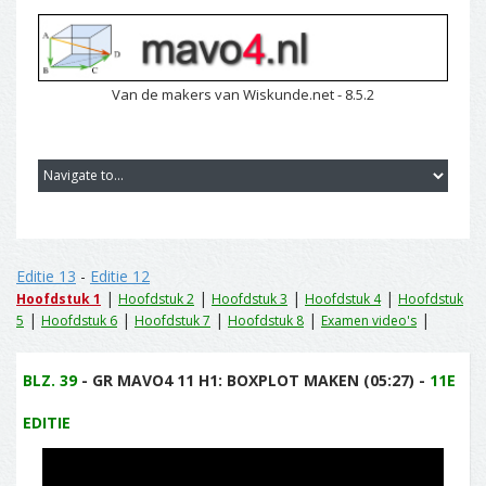
Van de makers van Wiskunde.net - 8.5.2
Editie 13
-
Editie 12
|
|
|
|
Hoofdstuk 1
Hoofdstuk 2
Hoofdstuk 3
Hoofdstuk 4
Hoofdstuk
|
|
|
|
|
5
Hoofdstuk 6
Hoofdstuk 7
Hoofdstuk 8
Examen video's
BLZ. 39
- GR MAVO4 11 H1: BOXPLOT MAKEN (05:27) -
11E
EDITIE