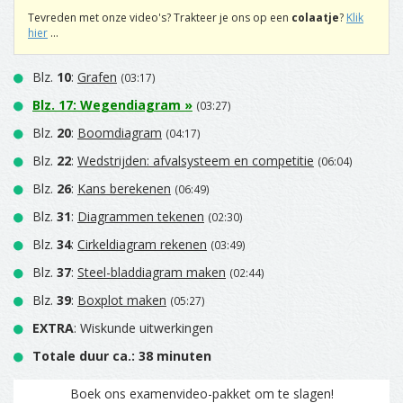
Tevreden met onze video's? Trakteer je ons op een
colaatje
?
Klik
hier
...
Blz.
10
:
Grafen
(03:17)
Blz.
17
:
Wegendiagram
»
(03:27)
Blz.
20
:
Boomdiagram
(04:17)
Blz.
22
:
Wedstrijden: afvalsysteem en competitie
(06:04)
Blz.
26
:
Kans berekenen
(06:49)
Blz.
31
:
Diagrammen tekenen
(02:30)
Blz.
34
:
Cirkeldiagram rekenen
(03:49)
Blz.
37
:
Steel-bladdiagram maken
(02:44)
Blz.
39
:
Boxplot maken
(05:27)
EXTRA
: Wiskunde uitwerkingen
Totale duur ca.: 38 minuten
Boek ons examenvideo-pakket om te slagen!