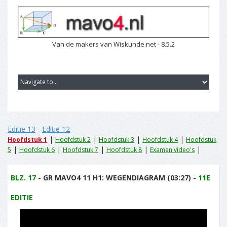
Van de makers van Wiskunde.net - 8.5.2
Editie 13
-
Editie 12
|
|
|
|
Hoofdstuk 1
Hoofdstuk 2
Hoofdstuk 3
Hoofdstuk 4
Hoofdstuk
|
|
|
|
|
5
Hoofdstuk 6
Hoofdstuk 7
Hoofdstuk 8
Examen video's
BLZ. 17
- GR MAVO4 11 H1: WEGENDIAGRAM (03:27) -
11E
EDITIE