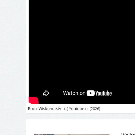
Bron: Wiskunde.tv - (c) Youtube.nl (2026)
Welko