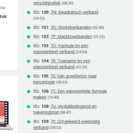
verschilgrafiek
(08:30)
jou
Blz.
129
:
7N: Kwadratisch verband
tuk
(04:33)
Blz.
131
:
7O: Wortelverbanden
(02:40)
Blz.
132
:
7P: Machtsverbanden
(01:32)
Blz.
133
:
7Q: Formule bij een
exponentieel verband
(04:04)
Blz.
134
:
7R: Toename bij een
exponentieel verband
(02:20)
Blz.
135
:
7S: Van groeifactor naar
percentage
(06:33)
Blz.
136
:
7T: Een exponentiele formule
maken
(10:40)
Blz.
138
:
7U: Verdubbelingstijd en
halveringstijd
(08:47)
Blz.
139
:
7V: Omgekeerd evenredig
verband
(09:32)