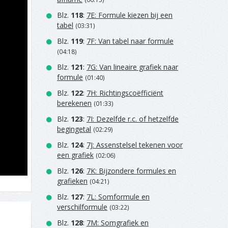
Blz.
118
:
7E: Formule kiezen bij een
tabel
(03:31)
Blz.
119
:
7F: Van tabel naar formule
(04:18)
Blz.
121
:
7G: Van lineaire grafiek naar
formule
(01:40)
Blz.
122
:
7H: Richtingscoëfficiënt
berekenen
(01:33)
Blz.
123
:
7I: Dezelfde r.c. of hetzelfde
begingetal
(02:29)
Blz.
124
:
7J: Assenstelsel tekenen voor
een grafiek
(02:06)
Blz.
126
:
7K: Bijzondere formules en
grafieken
(04:21)
Blz.
127
:
7L: Somformule en
verschilformule
(03:22)
Blz.
128
:
7M: Somgrafiek en