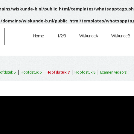
ins/wiskunde-b.nl/public_html/templates/whatsapptags.ph
/domains/wiskunde-b.nl/public_html/templates/whatsappta
Home
1/2/3
WiskundeA
WiskundeB
|
|
|
|
|
ofdstuk 5
Hoofdstuk 6
Hoofdstuk 7
Hoofdstuk 8
Examen video's