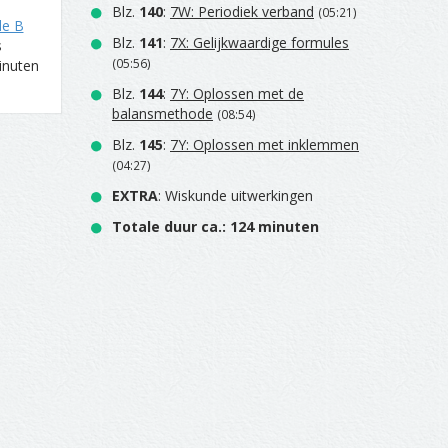
Blz.
140
:
7W: Periodiek verband
(05:21)
de B
Blz.
141
:
7X: Gelijkwaardige formules
s
(05:56)
inuten
Blz.
144
:
7Y: Oplossen met de
balansmethode
(08:54)
Blz.
145
:
7Y: Oplossen met inklemmen
(04:27)
EXTRA
: Wiskunde uitwerkingen
Totale duur ca.: 124 minuten