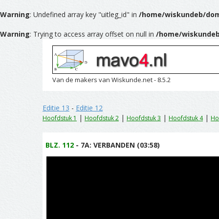
Warning
: Undefined array key "uitleg_id" in
/home/wiskundeb/doma
Warning
: Trying to access array offset on null in
/home/wiskundeb
Van de makers van Wiskunde.net - 8.5.2
Editie 13
-
Editie 12
|
|
|
|
Hoofdstuk 1
Hoofdstuk 2
Hoofdstuk 3
Hoofdstuk 4
Ho
BLZ. 112
- 7A: VERBANDEN (03:58)