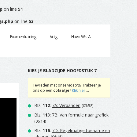
p
on line
51
gs.php
on line
53
Examentraining
Volg
Havo Wis A
KIES JE BLADZIJDE HOOFDSTUK 7
Tevreden met onze video's? Trakteer je
ons op een
colaatje
?
Klik hier
...
Blz.
112
:
7A: Verbanden
(03:58)
Blz.
113
:
7B: Van formule naar grafiek
(06:14)
Blz.
116
:
7D: Regelmatige toename en
afname
(06:15)