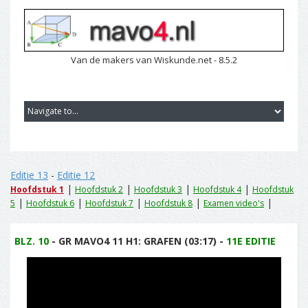
Van de makers van Wiskunde.net - 8.5.2
Editie 13
-
Editie 12
|
|
|
|
Hoofdstuk 1
Hoofdstuk 2
Hoofdstuk 3
Hoofdstuk 4
Hoofdstuk
|
|
|
|
|
5
Hoofdstuk 6
Hoofdstuk 7
Hoofdstuk 8
Examen video's
BLZ. 10
- GR MAVO4 11 H1: GRAFEN (03:17) -
11E EDITIE