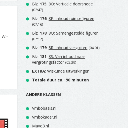
Blz.
175
:
8O: Verticale doorsnede
(02:47)
Blz.
176
:
8P: Inhoud ruimtefiguren
(07:16)
Blz.
178
:
8Q: Samengestelde figuren
s. We
(07:12)
Blz.
179
:
8R: Inhoud vergroten
(04:01)
Blz.
181
:
8S: Van inhoud naar
vergrotingsfactor
(05:39)
EXTRA
: Wiskunde uitwerkingen
Totale duur ca.: 90 minuten
ANDERE KLASSEN
Vmbobasis.nl
Vmbokader.nl
Mavo3.nl