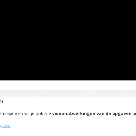
n?
rdieping en wil je ook alle
video-uitwerkingen van de opgaven
ui
pgaven
...