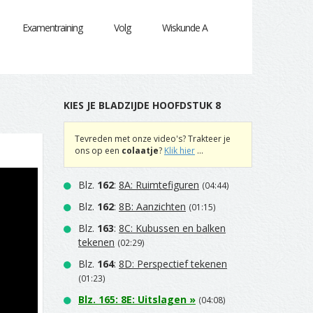
Examentraining
Volg
Wiskunde A
KIES JE BLADZIJDE HOOFDSTUK 8
Tevreden met onze video's? Trakteer je
ons op een
colaatje
?
Klik hier
...
Blz.
162
:
8A: Ruimtefiguren
(04:44)
Blz.
162
:
8B: Aanzichten
(01:15)
Blz.
163
:
8C: Kubussen en balken
tekenen
(02:29)
Blz.
164
:
8D: Perspectief tekenen
(01:23)
Blz.
165
:
8E: Uitslagen
»
(04:08)