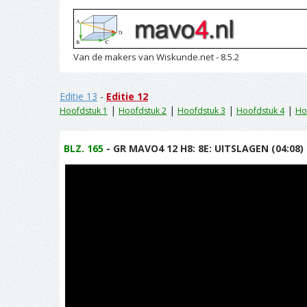
Van de makers van Wiskunde.net - 8.5.2
Editie 13
-
Editie 12
|
|
|
|
Hoofdstuk 1
Hoofdstuk 2
Hoofdstuk 3
Hoofdstuk 4
Ho
BLZ. 165
- GR MAVO4 12 H8: 8E: UITSLAGEN (04:08)