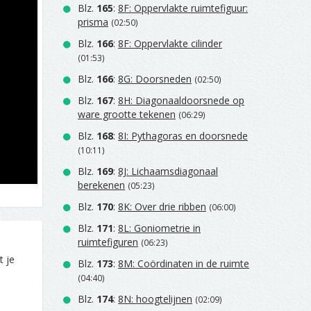
Blz.
165
:
8F: Oppervlakte ruimtefiguur:
prisma
(02:50)
Blz.
166
:
8F: Oppervlakte cilinder
(01:53)
Blz.
166
:
8G: Doorsneden
(02:50)
Blz.
167
:
8H: Diagonaaldoorsnede op
ware grootte tekenen
(06:29)
Blz.
168
:
8I: Pythagoras en doorsnede
(10:11)
Blz.
169
:
8J: Lichaamsdiagonaal
berekenen
(05:23)
Blz.
170
:
8K: Over drie ribben
(06:00)
Blz.
171
:
8L: Goniometrie in
ruimtefiguren
(06:23)
t je
Blz.
173
:
8M: Coördinaten in de ruimte
(04:40)
Blz.
174
:
8N: hoogtelijnen
(02:09)