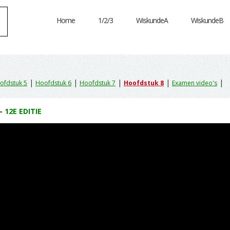
Home
1/2/3
WiskundeA
WiskundeB
|
|
|
|
|
ofdstuk 5
Hoofdstuk 6
Hoofdstuk 7
Hoofdstuk 8
Examen video's
 -
12E EDITIE