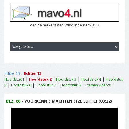
Van de makers van Wiskunde.net - 8.5.2
Editie 13
-
Editie 12
|
|
|
|
Hoofdstuk 1
Hoofdstuk 2
Hoofdstuk 3
Hoofdstuk 4
Hoofdstuk
|
|
|
|
|
5
Hoofdstuk 6
Hoofdstuk 7
Hoofdstuk 8
Examen video's
BLZ. 66
- VOORKENNIS MACHTEN (12E EDITIE) (03:22)