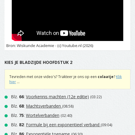
Bron: Wiskunde Academie - (c) Youtube.nl (2026)
KIES JE BLADZIJDE HOOFDSTUK 2
Tevreden met onze video's? Trakteer je ons op een
colaatje
?
Klik
hier
...
Blz.
66
:
Voorkennis machten (12e editie)
(03:22)
Blz.
68
:
Machtsverbanden
(08:58)
Blz.
75
:
Wortelverbanden
(02:40)
Blz.
82
:
Formule bij een exponentieel verband
(09:04)
Blz.
86
:
Exponentiële toename
(06:30)