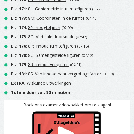
Blz.
171
:
8L: Goniometrie in ruimtefiguren
(06:23)
Blz.
173
:
8M: Coördinaten in de ruimte
(04:40)
Blz.
174
:
8N: hoogtelijnen
(02:09)
Blz.
175
:
8O: Verticale doorsnede
(02:47)
Blz.
176
:
8P: Inhoud ruimtefiguren
(07:16)
Blz.
178
:
8Q: Samengestelde figuren
(07:12)
Blz.
179
:
8R: Inhoud vergroten
(04:01)
Blz.
181
:
8S: Van inhoud naar vergrotingsfactor
(05:39)
EXTRA
: Wiskunde uitwerkingen
Totale duur ca.: 90 minuten
Boek ons examenvideo-pakket om te slagen!