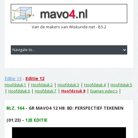
Van de makers van Wiskunde.net - 8.5.2
Editie 13
-
Editie 12
|
|
|
|
Hoofdstuk 1
Hoofdstuk 2
Hoofdstuk 3
Hoofdstuk 4
Hoofdstuk 5
|
|
|
|
|
Hoofdstuk 6
Hoofdstuk 7
Hoofdstuk 8
Examen video's
BLZ. 164
- GR MAVO4 12 H8: 8D: PERSPECTIEF TEKENEN
(01:23) -
12E EDITIE