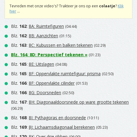
Tevreden met onze video's? Trakteer je ons op een
colaatje
?
Klik
hier
...
Blz.
162
:
8A: Ruimtefiguren
(04:44)
Blz.
162
:
8B: Aanzichten
(01:15)
Blz.
163
:
8C: Kubussen en balken tekenen
(02:29)
Blz.
164
:
8D: Perspectief tekenen
»
(01:23)
Blz.
165
:
8E: Uitslagen
(04:08)
Blz.
165
:
8F: Oppervlakte ruimtefiguur: prisma
(02:50)
Blz.
166
:
8F: Oppervlakte cilinder
(01:53)
Blz.
166
:
8G: Doorsneden
(02:50)
Blz.
167
:
8H: Diagonaaldoorsnede op ware grootte tekenen
(06:29)
Blz.
168
:
8I: Pythagoras en doorsnede
(10:11)
Blz.
169
:
8J: Lichaamsdiagonaal berekenen
(05:23)
Blz.
170
:
8K: Over drie ribben
(06:00)