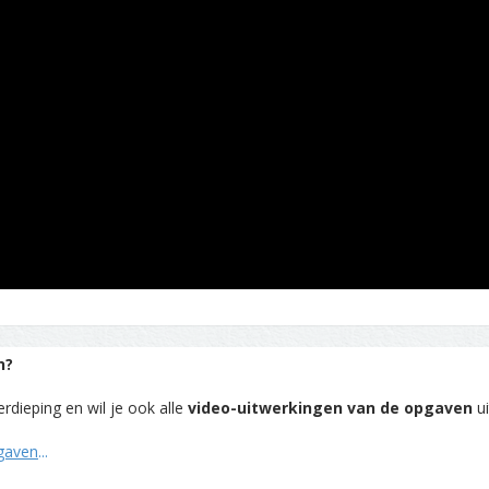
n?
rdieping en wil je ook alle
video-uitwerkingen van de opgaven
ui
pgaven
...