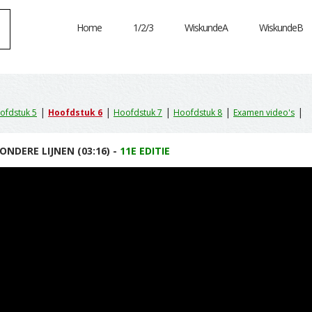
Home
1/2/3
WiskundeA
WiskundeB
|
|
|
|
|
ofdstuk 5
Hoofdstuk 6
Hoofdstuk 7
Hoofdstuk 8
Examen video's
ONDERE LIJNEN (03:16) -
11E EDITIE