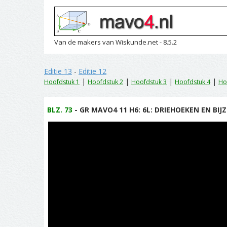
Van de makers van Wiskunde.net - 8.5.2
Editie 13
-
Editie 12
|
|
|
|
Hoofdstuk 1
Hoofdstuk 2
Hoofdstuk 3
Hoofdstuk 4
Ho
BLZ. 73
- GR MAVO4 11 H6: 6L: DRIEHOEKEN EN BIJZ