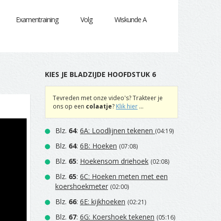
Examentraining
Volg
Wiskunde A
KIES JE BLADZIJDE HOOFDSTUK 6
Tevreden met onze video's? Trakteer je
ons op een
colaatje
?
Klik hier
...
Blz.
64
:
6A: Loodlijnen tekenen
(04:19)
Blz.
64
:
6B: Hoeken
(07:08)
Blz.
65
:
Hoekensom driehoek
(02:08)
Blz.
65
:
6C: Hoeken meten met een
koershoekmeter
(02:00)
Blz.
66
:
6E: kijkhoeken
(02:21)
Blz.
67
:
6G: Koershoek tekenen
(05:16)