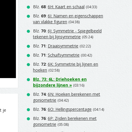
Blz.
68
:
6H: Kaart en schaal
(04:33)
Blz.
69
:
6I: Namen en eigenschappen
van vlakke figuren
(04:38)
Blz.
70
:
6J: Symmetrie - Spiegelbeeld
tekenen bij lijnsymmetrie
(05:24)
Blz.
71
:
Draaisymmetrie
(02:22)
Blz.
71
:
Schuifsymmetrie
(00:42)
Blz.
72
:
6K: Symmetrie bij lijnen en
hoeken
(02:58)
Blz.
73
:
6L: Driehoeken en
bijzondere lijnen
»
(03:16)
Blz.
74
:
6N: Hoeken berekenen met
goniometrie
(04:42)
Blz.
76
:
6O: Hellingspercentage
(04:14)
t je
Blz.
76
:
6P: Zijden berekenen met
goniometrie
(05:08)