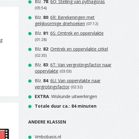
Blz.
78
:
6Q: Stelling van pythagoras
(05:54)
Blz.
80
:
6R: Berekeningen met
gelijkvormige driehoeken
(07:12)
Blz.
81
:
6S: Omtrek en oppervlakte
eg
(01:28)
Blz.
82
:
Omtrek en oppervlakte cirkel
(02:35)
Blz.
83
:
6T: Van vergrotingsfactor naar
oppervlakte
(03:03)
Blz.
84
:
6U: Van oppervlakte naar
vergrotingsfactor
(02:32)
EXTRA
: Wiskunde uitwerkingen
Totale duur ca.: 84 minuten
ANDERE KLASSEN
Vmbobasis.nl