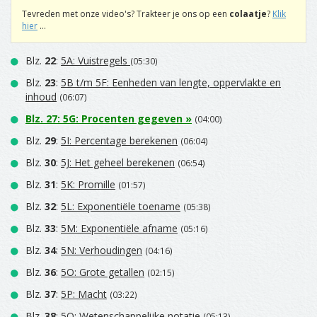
Tevreden met onze video's? Trakteer je ons op een
colaatje
?
Klik
hier
...
Blz.
22
:
5A: Vuistregels
(05:30)
Blz.
23
:
5B t/m 5F: Eenheden van lengte, oppervlakte en
inhoud
(06:07)
Blz.
27
:
5G: Procenten gegeven
»
(04:00)
Blz.
29
:
5I: Percentage berekenen
(06:04)
Blz.
30
:
5J: Het geheel berekenen
(06:54)
Blz.
31
:
5K: Promille
(01:57)
Blz.
32
:
5L: Exponentiële toename
(05:38)
Blz.
33
:
5M: Exponentiële afname
(05:16)
Blz.
34
:
5N: Verhoudingen
(04:16)
Blz.
36
:
5O: Grote getallen
(02:15)
Blz.
37
:
5P: Macht
(03:22)
Blz.
38
:
5Q: Wetenschappelijke notatie
(05:13)