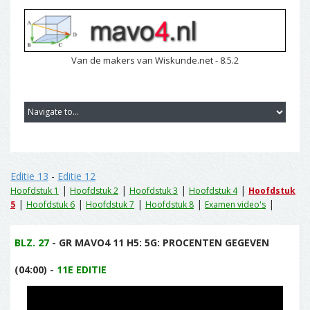
Van de makers van Wiskunde.net - 8.5.2
Editie 13
-
Editie 12
|
|
|
|
Hoofdstuk 1
Hoofdstuk 2
Hoofdstuk 3
Hoofdstuk 4
Hoofdstuk
|
|
|
|
|
5
Hoofdstuk 6
Hoofdstuk 7
Hoofdstuk 8
Examen video's
BLZ. 27
- GR MAVO4 11 H5: 5G: PROCENTEN GEGEVEN
(04:00) -
11E EDITIE