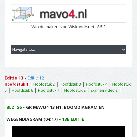
Van de makers van Wiskunde.net - 8.5.2
Editie 13
-
Editie 12
|
|
|
|
Hoofdstuk 1
Hoofdstuk 2
Hoofdstuk 3
Hoofdstuk 4
Hoofdstuk
|
|
|
|
|
5
Hoofdstuk 6
Hoofdstuk 7
Hoofdstuk 8
Examen video's
BLZ. 56
- GR MAVO4 13 H1: BOOMDIAGRAM EN
WEGENDIAGRAM (04:17) -
13E EDITIE