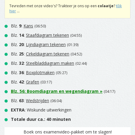
Tevreden met onze video's? Trakteer je ons op een
colaatje
?
Klik
hier
...
Blz.
9
:
Kans
(06:50)
Blz.
14
:
Staafdiagram tekenen
(04:55)
Blz.
20
:
Lijndiagram tekenen
(01:39)
Blz.
25
:
Cirkeldiagram tekenen
(04:52)
Blz.
32
:
Steelbladdiagram maken
(02:44)
Blz.
36
:
Boxplotmaken
(05:27)
Blz.
42
:
Grafen
(03:17)
Blz.
56
:
Boomdiagram en wegendiagram
»
(04:17)
Blz.
63
:
Wedstrijden
(06:04)
EXTRA
: Wiskunde uitwerkingen
Totale duur ca.: 40 minuten
Boek ons examenvideo-pakket om te slagen!